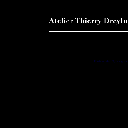
Flash version 9,0 or great
You have no flash plugi
Download latest versi