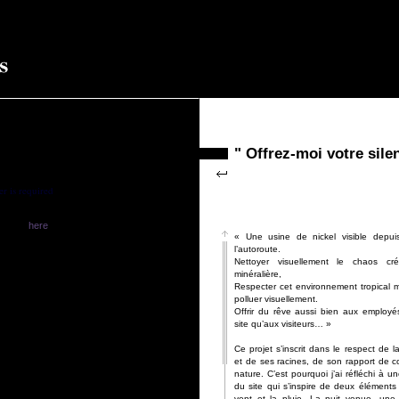
" Offrez-moi votre sile
er is required
n installed
on from
here
« Une usine de nickel visible depuis 
l’autoroute.
Nettoyer visuellement le chaos créé
minéralière,
Respecter cet environnement tropical 
polluer visuellement.
Offrir du rêve aussi bien aux employés 
site qu’aux visiteurs… »
Ce projet s’inscrit dans le respect de 
et de ses racines, de son rapport de 
nature. C’est pourquoi j’ai réfléchi à u
du site qui s’inspire de deux élément
vent et la pluie. La nuit venue, un