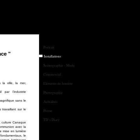
Portrait
nce "
Installations
Scénographie - Mode
Commercial
Eléments de lumière
la ville, la mer,
 par l’industrie
Photographie
magnifique sans le
Actualités
travaillant sur le
Presse
TD’s Diary
la culture Canaque
communion avec la
ne mise en lumière
s fondamentaux, le
e vague lumineuse