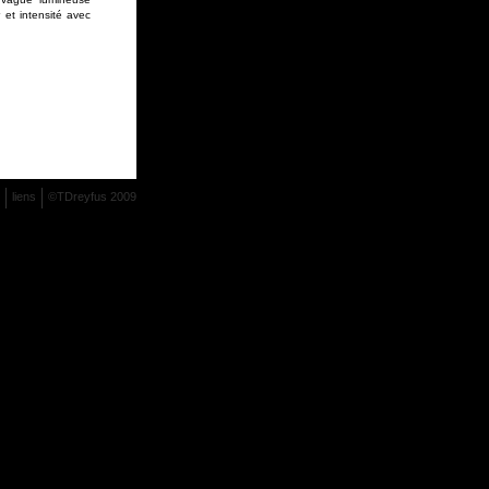
r et intensité avec
liens
©TDreyfus 2009