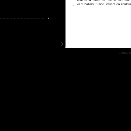
vient habiller l’usine, variant en couleu
la force et la direction du vent …
mute
contacts