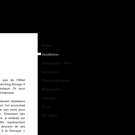
Portrait
Installations
Scénographie - Mode
Commercial
Eléments de lumière
 pas de l’Hôtel
ôtel King George II
torique. Or pour
Photographie
s’imposait.
Actualités
emeures classiques
où l’on accrochait
Presse
ze aux murs pour
e. Entamant des
TD’s Diary
e, je tombais sur
IIe : représentant
et douceur de ses
« à la Grecque »