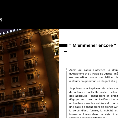
" M’emmener encore "
Ancré au coeur d’Athènes, à deux
d’Angleterre et du Palais de Justice, l’h
est considéré comme un édifice his
restaurer sa grandeur, un élégant lifting 
Je puisais mon inspiration dans les d
de la France du XVIIIe siècle ; celles 
des appliques / chandeliers en bron
dégager un halo de lumière chaud
recherches dans les archives du Louvr
une paire de chandeliers en bronze XVI
le corps d’une femme, la subtilité 
formes sculptées dans un style dit 
semblait convenir parfaitement.